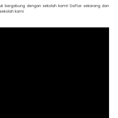
k bergabung dengan sekolah kami! Daftar sekarang dan
 sekolah kami