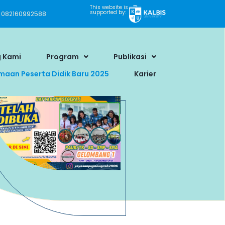
This website is
supported by:
082160992588
 Kami
Program
Publikasi
maan Peserta Didik Baru 2025
Karier